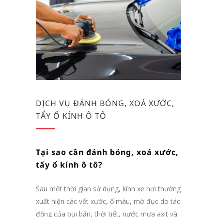
DỊCH VỤ ĐÁNH BÓNG, XOÁ XƯỚC,
TẨY Ố KÍNH Ô TÔ
Tại sao cần đánh bóng, xoá xước,
tẩy ố kính ô tô?
Sau một thời gian sử dụng, kính xe hơi thường
xuất hiện các vết xước, ố màu, mờ đục do tác
động của bụi bẩn, thời tiết, nước mưa axit và