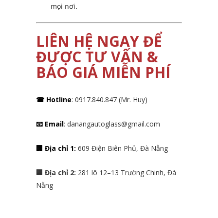
mọi nơi.
LIÊN HỆ NGAY ĐỂ
ĐƯỢC TƯ VẤN &
BÁO GIÁ MIỄN PHÍ
☎ Hotline
: 0917.840.847 (Mr. Huy)
📧 Email
: danangautoglass@gmail.com
🏢 Địa chỉ 1:
609 Điện Biên Phủ, Đà Nẵng
🏢 Địa chỉ 2:
281 lô 12
–
13 Trường Chinh, Đà
Nẵng